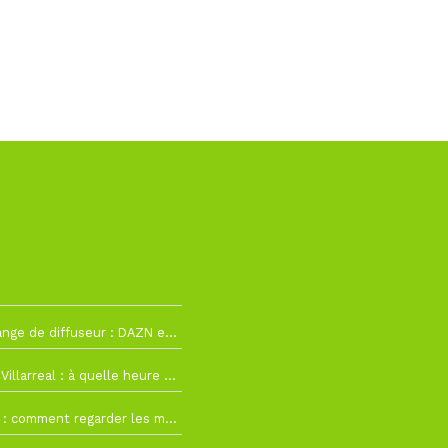
2
La Liga change de diffuseur : DAZN et Disney+ remplacent beIN Sports !
h19
RC Lens – Villarreal : à quelle heure et sur quelle chaîne voir la finale de la Como Cup ?
 19h57
Como Cup : comment regarder les matchs du RC Lens en direct ?