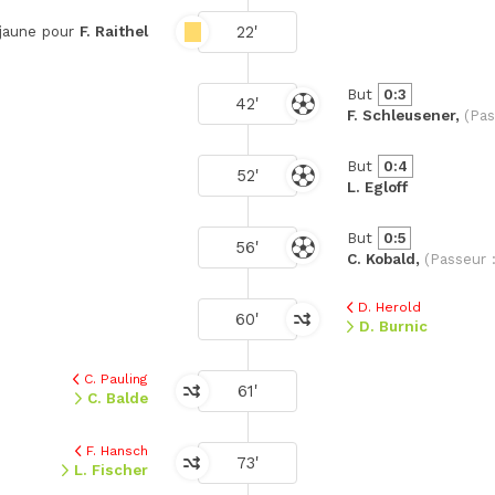
22'
 jaune pour
F. Raithel
But
0:3
42'
F. Schleusener,
(Pas
But
0:4
52'
L. Egloff
But
0:5
56'
C. Kobald,
(Passeur 
D. Herold
60'
D. Burnic
C. Pauling
61'
C. Balde
F. Hansch
73'
L. Fischer