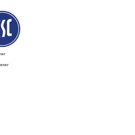
ner
sener