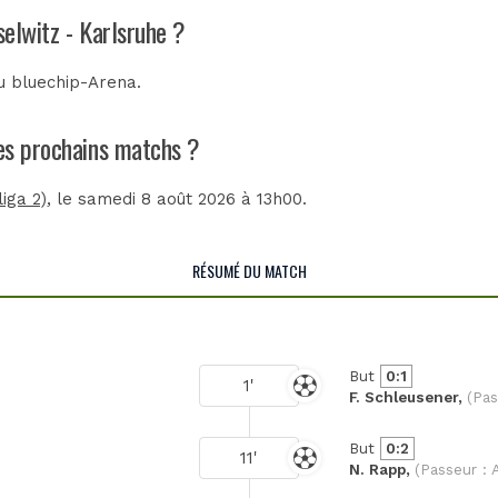
elwitz - Karlsruhe ?
au
bluechip-Arena
.
les prochains matchs ?
iga 2)
, le samedi 8 août 2026 à 13h00.
RÉSUMÉ DU MATCH
But
0:1
1'
F. Schleusener,
(Pas
But
0:2
11'
N. Rapp,
(Passeur : 