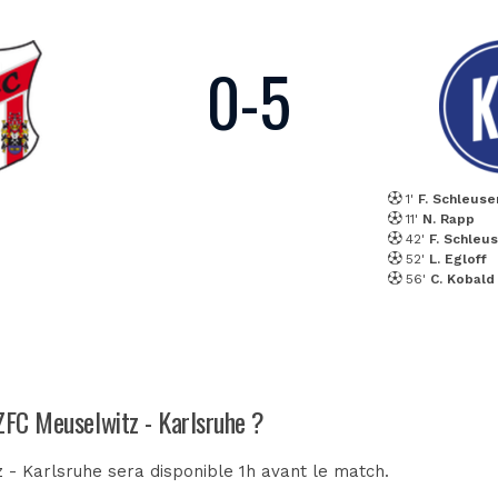
0
-
5
1'
F. Schleuse
11'
N. Rapp
42'
F. Schleu
52'
L. Egloff
56'
C. Kobald
 ZFC Meuselwitz - Karlsruhe ?
 - Karlsruhe sera disponible 1h avant le match.