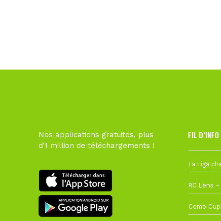
FIL D’INFO
Nos applications gratuites, plus
d'1 million de téléchargements !
Hier à 10h1
1 août à 09
27 juillet à