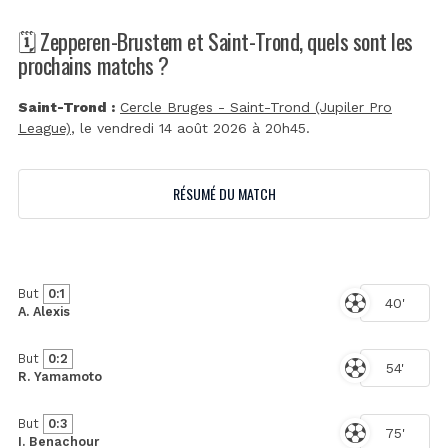
🗓️ Zepperen-Brustem et Saint-Trond, quels sont les
prochains matchs ?
Saint-Trond :
Cercle Bruges - Saint-Trond (Jupiler Pro
League)
, le vendredi 14 août 2026 à 20h45.
RÉSUMÉ DU MATCH
But
0:1
40'
A. Alexis
But
0:2
54'
R. Yamamoto
But
0:3
75'
I. Benachour