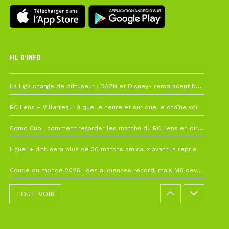
FIL D’INFO
6 août à 10h12
La Liga change de diffuseur : DAZN et Disney+ remplacent beIN Sports !
1 août à 09h19
RC Lens – Villarreal : à quelle heure et sur quelle chaîne voir la finale de la Como Cup ?
27 juillet à 19h57
Como Cup : comment regarder les matchs du RC Lens en direct ?
22 juillet à 19h16
Ligue 1+ diffusera plus de 30 matchs amicaux avant la reprise de la Ligue 1
22 juillet à 15h22
Coupe du monde 2026 : des audiences record, mais M6 devrait perdre très gros !
TOUT VOIR