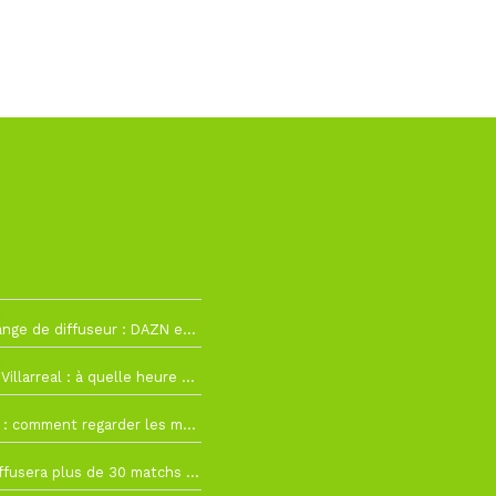
h12
La Liga change de diffuseur : DAZN et Disney+ remplacent beIN Sports !
h19
RC Lens – Villarreal : à quelle heure et sur quelle chaîne voir la finale de la Como Cup ?
 19h57
Como Cup : comment regarder les matchs du RC Lens en direct ?
 19h16
Ligue 1+ diffusera plus de 30 matchs amicaux avant la reprise de la Ligue 1