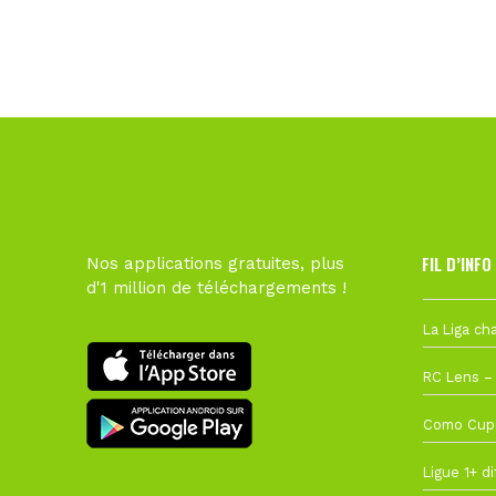
FIL D’INFO
Nos applications gratuites, plus
d'1 million de téléchargements !
6 août à 10
1 août à 09
27 juillet à
22 juillet à