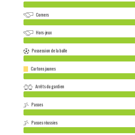
Corners
Hors-jeux
Possession de la balle
Cartons jaunes
Arrêts du gardien
Passes
Passes réussies