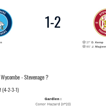
1
-
2
on
27'
D. Kemp
85'
J. Magenn
ch Wycombe - Stevenage ?
f (4-2-3-1)
Gardien :
Conor Hazard (n°23)