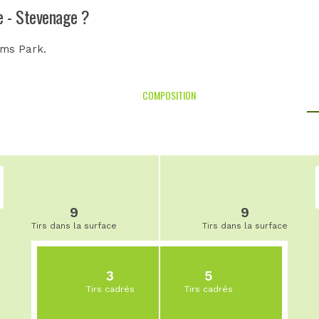
e - Stevenage ?
ms Park
.
COMPOSITION
9
9
Tirs dans la surface
Tirs dans la surface
3
5
Tirs cadrés
Tirs cadrés