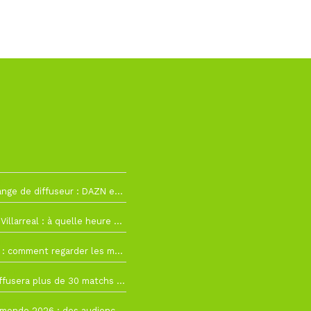
h12
La Liga change de diffuseur : DAZN et Disney+ remplacent beIN Sports !
h19
RC Lens – Villarreal : à quelle heure et sur quelle chaîne voir la finale de la Como Cup ?
 19h57
Como Cup : comment regarder les matchs du RC Lens en direct ?
 19h16
Ligue 1+ diffusera plus de 30 matchs amicaux avant la reprise de la Ligue 1
 15h22
Coupe du monde 2026 : des audiences record, mais M6 devrait perdre très gros !