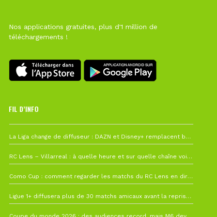
Nos applications gratuites, plus d'1 million de
téléchargements !
FIL D’INFO
6 août à 10h12
La Liga change de diffuseur : DAZN et Disney+ remplacent beIN Sports !
1 août à 09h19
RC Lens – Villarreal : à quelle heure et sur quelle chaîne voir la finale de la Como Cup ?
27 juillet à 19h57
Como Cup : comment regarder les matchs du RC Lens en direct ?
22 juillet à 19h16
Ligue 1+ diffusera plus de 30 matchs amicaux avant la reprise de la Ligue 1
22 juillet à 15h22
Coupe du monde 2026 : des audiences record, mais M6 devrait perdre très gros !