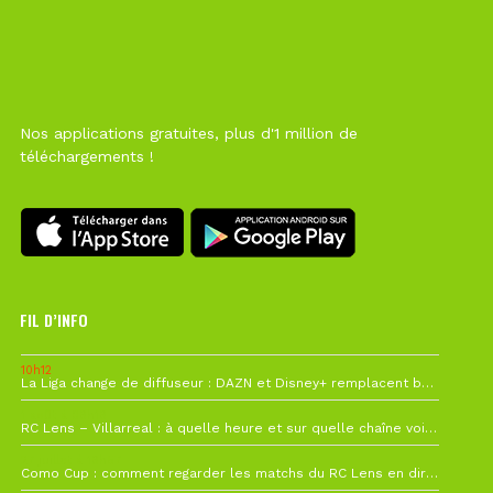
Nos applications gratuites, plus d'1 million de
téléchargements !
FIL D’INFO
10h12
La Liga change de diffuseur : DAZN et Disney+ remplacent beIN Sports !
1 août à 09h19
RC Lens – Villarreal : à quelle heure et sur quelle chaîne voir la finale de la Como Cup ?
27 juillet à 19h57
Como Cup : comment regarder les matchs du RC Lens en direct ?