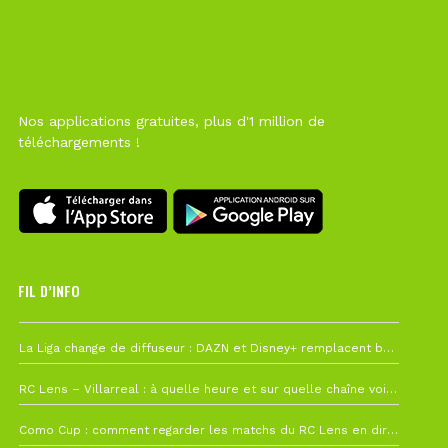
Nos applications gratuites, plus d'1 million de
téléchargements !
FIL D’INFO
6 août à 10h12
La Liga change de diffuseur : DAZN et Disney+ remplacent beIN Sports !
1 août à 09h19
RC Lens – Villarreal : à quelle heure et sur quelle chaîne voir la finale de la Como Cup ?
27 juillet à 19h57
Como Cup : comment regarder les matchs du RC Lens en direct ?