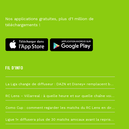
Nos applications gratuites, plus d'1 million de
téléchargements !
FIL D’INFO
Hier à 10h12
La Liga change de diffuseur : DAZN et Disney+ remplacent beIN Sports !
1 août à 09h19
RC Lens – Villarreal : à quelle heure et sur quelle chaîne voir la finale de la Como Cup ?
27 juillet à 19h57
Como Cup : comment regarder les matchs du RC Lens en direct ?
22 juillet à 19h16
Ligue 1+ diffusera plus de 30 matchs amicaux avant la reprise de la Ligue 1
22 juillet à 15h22