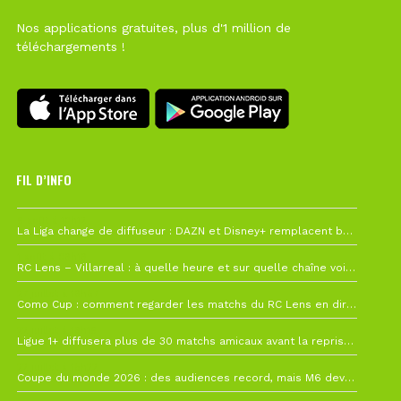
Nos applications gratuites, plus d'1 million de
téléchargements !
FIL D’INFO
6 août à 10h12
La Liga change de diffuseur : DAZN et Disney+ remplacent beIN Sports !
1 août à 09h19
RC Lens – Villarreal : à quelle heure et sur quelle chaîne voir la finale de la Como Cup ?
27 juillet à 19h57
Como Cup : comment regarder les matchs du RC Lens en direct ?
22 juillet à 19h16
Ligue 1+ diffusera plus de 30 matchs amicaux avant la reprise de la Ligue 1
22 juillet à 15h22
Coupe du monde 2026 : des audiences record, mais M6 devrait perdre très gros !