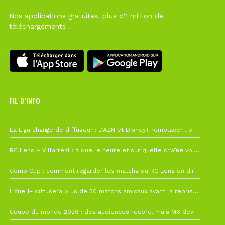
Nos applications gratuites, plus d'1 million de
téléchargements !
FIL D’INFO
6 août à 10h12
La Liga change de diffuseur : DAZN et Disney+ remplacent beIN Sports !
1 août à 09h19
RC Lens – Villarreal : à quelle heure et sur quelle chaîne voir la finale de la Como Cup ?
27 juillet à 19h57
Como Cup : comment regarder les matchs du RC Lens en direct ?
22 juillet à 19h16
Ligue 1+ diffusera plus de 30 matchs amicaux avant la reprise de la Ligue 1
22 juillet à 15h22
Coupe du monde 2026 : des audiences record, mais M6 devrait perdre très gros !