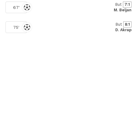
But
7:1
67'
M. Beljan
But
8:1
75'
D. Akrap