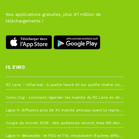
Nos applications gratuites, plus d'1 million de
téléchargements !
FIL D’INFO
1 août à 09h19
RC Lens – Villarreal : à quelle heure et sur quelle chaîne voir la finale de la Como Cup ?
27 juillet à 19h57
Como Cup : comment regarder les matchs du RC Lens en direct ?
22 juillet à 19h16
Ligue 1+ diffusera plus de 30 matchs amicaux avant la reprise de la Ligue 1
22 juillet à 15h22
Coupe du monde 2026 : des audiences record, mais M6 devrait perdre très gros !
19 juillet à 12h21
Ligue 1+ délaissée : le PSG et l’OL choisissent d’autres diffuseurs pour leur reprise