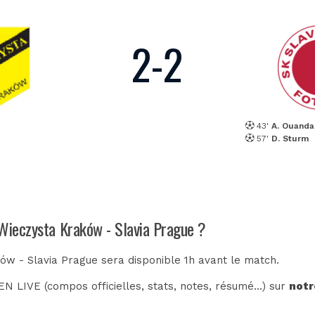
2
-
2
43'
A. Ouanda
57'
D. Sturm
 Wieczysta Kraków - Slavia Prague ?
ów - Slavia Prague sera disponible 1h avant le match.
N LIVE (compos officielles, stats, notes, résumé...) sur
notr