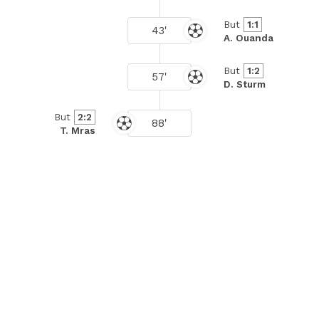
But
1:1
43'
A. Ouanda
But
1:2
57'
D. Sturm
But
2:2
88'
T. Mras