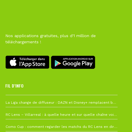
Nos applications gratuites, plus d'1 million de
téléchargements !
FIL D’INFO
6 août à 10h12
La Liga change de diffuseur : DAZN et Disney+ remplacent beIN Sports !
1 août à 09h19
RC Lens – Villarreal : à quelle heure et sur quelle chaîne voir la finale de la Como Cup ?
27 juillet à 19h57
Como Cup : comment regarder les matchs du RC Lens en direct ?