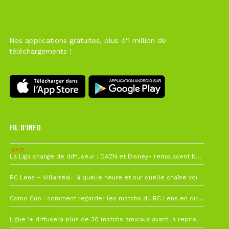
Nos applications gratuites, plus d'1 million de
téléchargements !
FIL D’INFO
10h12
La Liga change de diffuseur : DAZN et Disney+ remplacent beIN Sports !
1 août à 09h19
RC Lens – Villarreal : à quelle heure et sur quelle chaîne voir la finale de la Como Cup ?
27 juillet à 19h57
Como Cup : comment regarder les matchs du RC Lens en direct ?
22 juillet à 19h16
Ligue 1+ diffusera plus de 30 matchs amicaux avant la reprise de la Ligue 1