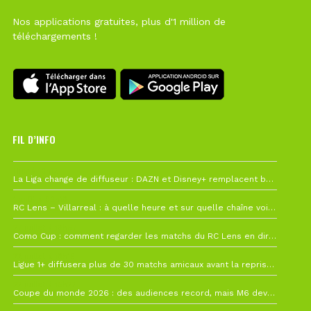
Nos applications gratuites, plus d'1 million de
téléchargements !
FIL D’INFO
Hier à 10h12
La Liga change de diffuseur : DAZN et Disney+ remplacent beIN Sports !
1 août à 09h19
RC Lens – Villarreal : à quelle heure et sur quelle chaîne voir la finale de la Como Cup ?
27 juillet à 19h57
Como Cup : comment regarder les matchs du RC Lens en direct ?
22 juillet à 19h16
Ligue 1+ diffusera plus de 30 matchs amicaux avant la reprise de la Ligue 1
22 juillet à 15h22
Coupe du monde 2026 : des audiences record, mais M6 devrait perdre très gros !