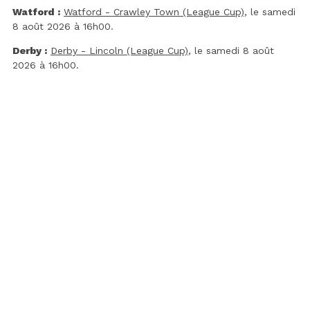
Watford :
Watford - Crawley Town (League Cup)
, le samedi
8 août 2026 à 16h00.
Derby :
Derby - Lincoln (League Cup)
, le samedi 8 août
2026 à 16h00.