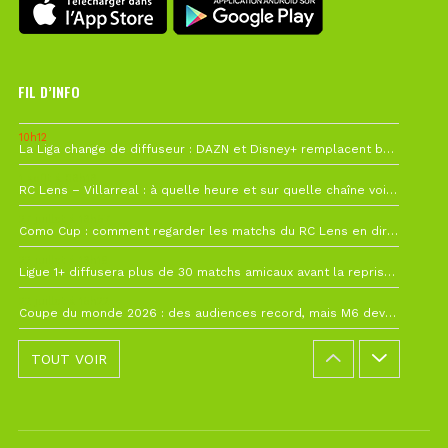
FIL D’INFO
10h12
La Liga change de diffuseur : DAZN et Disney+ remplacent beIN Sports !
1 août à 09h19
RC Lens – Villarreal : à quelle heure et sur quelle chaîne voir la finale de la Como Cup ?
27 juillet à 19h57
Como Cup : comment regarder les matchs du RC Lens en direct ?
22 juillet à 19h16
Ligue 1+ diffusera plus de 30 matchs amicaux avant la reprise de la Ligue 1
22 juillet à 15h22
Coupe du monde 2026 : des audiences record, mais M6 devrait perdre très gros !
TOUT VOIR