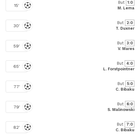
But
1:0
15'
M. Lema
But
2:0
30'
T. Duxner
But
3:0
59'
V. Mares
But
4:0
65'
L. Forstpointner
But
5:0
77'
C. Bibaku
But
6:0
79'
S. Malinowski
But
7:0
82'
C. Bibaku