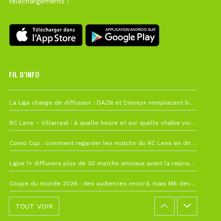
téléchargements !
FIL D’INFO
6 août à 10h12
La Liga change de diffuseur : DAZN et Disney+ remplacent beIN Sports !
1 août à 09h19
RC Lens – Villarreal : à quelle heure et sur quelle chaîne voir la finale de la Como Cup ?
27 juillet à 19h57
Como Cup : comment regarder les matchs du RC Lens en direct ?
22 juillet à 19h16
Ligue 1+ diffusera plus de 30 matchs amicaux avant la reprise de la Ligue 1
22 juillet à 15h22
Coupe du monde 2026 : des audiences record, mais M6 devrait perdre très gros !
TOUT VOIR