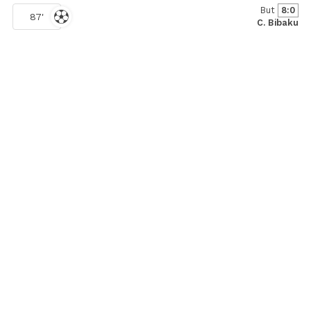
But
8:0
87'
C. Bibaku