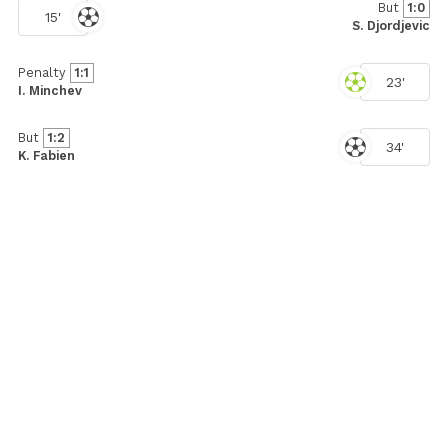
But
1:0
15'
S. Djordjevic
Penalty
1:1
23'
I. Minchev
But
1:2
34'
K. Fabien