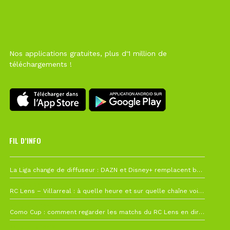
Nos applications gratuites, plus d'1 million de
téléchargements !
FIL D’INFO
6 août à 10h12
La Liga change de diffuseur : DAZN et Disney+ remplacent beIN Sports !
1 août à 09h19
RC Lens – Villarreal : à quelle heure et sur quelle chaîne voir la finale de la Como Cup ?
27 juillet à 19h57
Como Cup : comment regarder les matchs du RC Lens en direct ?
22 juillet à 19h16