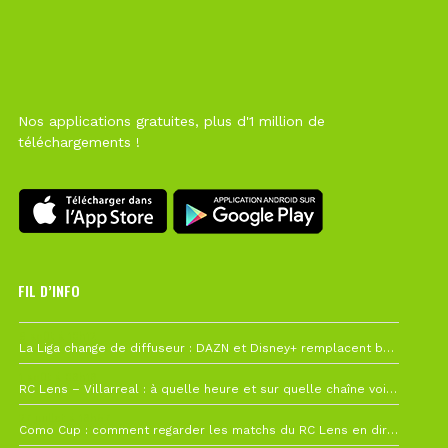
Nos applications gratuites, plus d'1 million de
téléchargements !
FIL D’INFO
6 août à 10h12
La Liga change de diffuseur : DAZN et Disney+ remplacent beIN Sports !
1 août à 09h19
RC Lens – Villarreal : à quelle heure et sur quelle chaîne voir la finale de la Como Cup ?
27 juillet à 19h57
Como Cup : comment regarder les matchs du RC Lens en direct ?