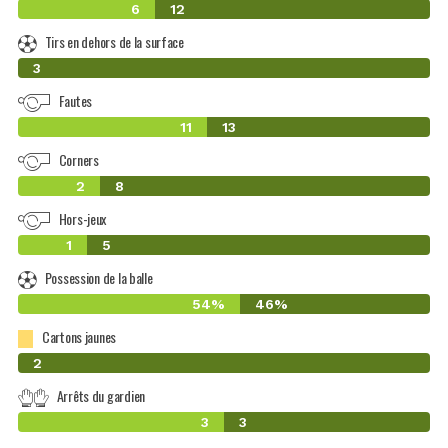
6
12
Tirs en dehors de la surface
0
3
Fautes
11
13
Corners
2
8
Hors-jeux
1
5
Possession de la balle
54%
46%
Cartons jaunes
0
2
Arrêts du gardien
3
3