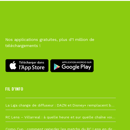
Nos applications gratuites, plus d'1 million de
téléchargements !
FIL D’INFO
6 août à 10h12
La Liga change de diffuseur : DAZN et Disney+ remplacent beIN Sports !
1 août à 09h19
RC Lens – Villarreal : à quelle heure et sur quelle chaîne voir la finale de la Como Cup ?
27 juillet à 19h57
Como Cup : comment regarder les matchs du RC Lens en direct ?