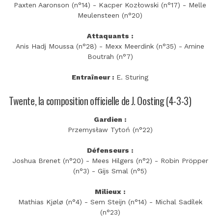
Paxten Aaronson (n°14) - Kacper Kozłowski (n°17) - Melle
Meulensteen (n°20)
Attaquants :
Anis Hadj Moussa (n°28) - Mexx Meerdink (n°35) - Amine
Boutrah (n°7)
Entraîneur :
E. Sturing
Twente, la composition officielle de J. Oosting (4-3-3)
Gardien :
Przemysław Tytoń (n°22)
Défenseurs :
Joshua Brenet (n°20) - Mees Hilgers (n°2) - Robin Pröpper
(n°3) - Gijs Smal (n°5)
Milieux :
Mathias Kjølø (n°4) - Sem Steijn (n°14) - Michal Sadílek
(n°23)