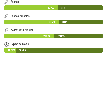
Passes
474
398
Passes réussies
371
301
% Passes réussies
78%
76%
Expected Goals
0.32
2.47