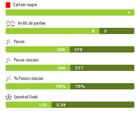
Cartons rouges
1
Arrêts du gardien
8
3
Passes
368
370
Passes réussies
280
277
% Passes réussies
76%
75%
Expected Goals
1.33
2.39