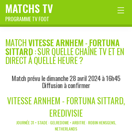
MATCHS TV
PROGRAMME TV FOOT
MATCH
VITESSE ARNHEM
-
FORTUNA
SITTARD
: SUR QUELLE CHAÎNE TV ET EN
DIRECT À QUELLE HEURE ?
Match prévu le dimanche 28 avril 2024 à 16h45
Diffusion à confirmer
VITESSE ARNHEM - FORTUNA SITTARD,
EREDIVISIE
JOURNÉE 31 • STADE : GELREDOME • ARBITRE : ROBIN HENSGENS,
NETHERLANDS