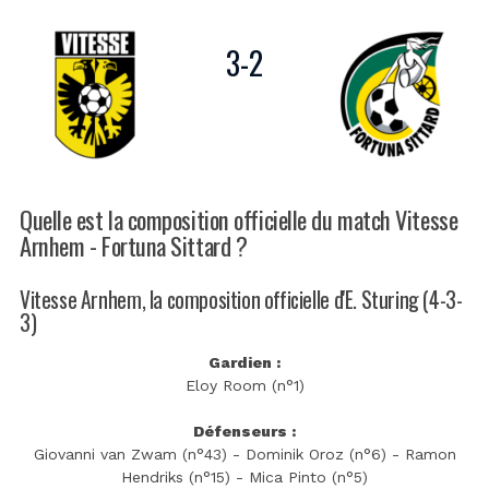
3
-
2
Quelle est la composition officielle du match Vitesse
Arnhem - Fortuna Sittard ?
Vitesse Arnhem, la composition officielle d'E. Sturing (4-3-
3)
Gardien :
Eloy Room (n°1)
Défenseurs :
Giovanni van Zwam (n°43) - Dominik Oroz (n°6) - Ramon
Hendriks (n°15) - Mica Pinto (n°5)