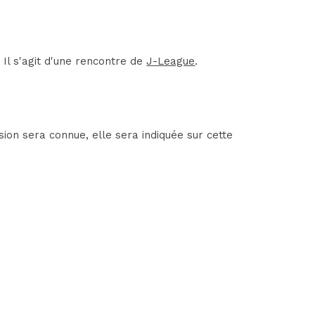
Il s'agit d'une rencontre de
J-League
.
ion sera connue, elle sera indiquée sur cette