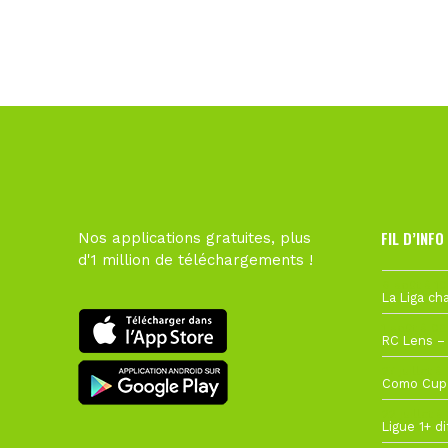
FIL D’INFO
Nos applications gratuites, plus
d'1 million de téléchargements !
6 août à 10
1 août à 09
27 juillet à
22 juillet à