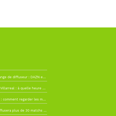
h12
La Liga change de diffuseur : DAZN et Disney+ remplacent beIN Sports !
h19
RC Lens – Villarreal : à quelle heure et sur quelle chaîne voir la finale de la Como Cup ?
 19h57
Como Cup : comment regarder les matchs du RC Lens en direct ?
 19h16
Ligue 1+ diffusera plus de 30 matchs amicaux avant la reprise de la Ligue 1