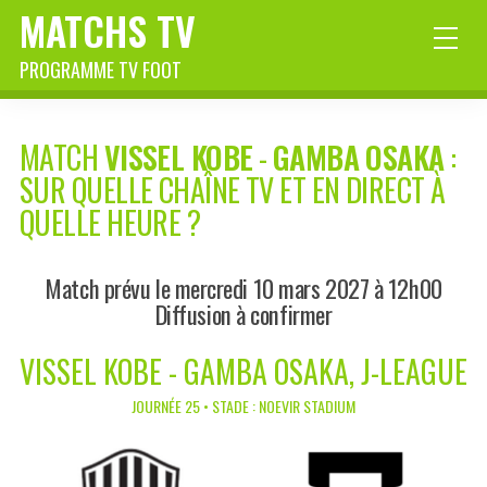
MATCHS TV
PROGRAMME TV FOOT
MATCH
VISSEL KOBE
-
GAMBA OSAKA
:
SUR QUELLE CHAÎNE TV ET EN DIRECT À
QUELLE HEURE ?
Match prévu le mercredi 10 mars 2027 à 12h00
Diffusion à confirmer
VISSEL KOBE - GAMBA OSAKA, J-LEAGUE
JOURNÉE 25 • STADE : NOEVIR STADIUM