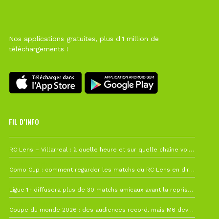
Nos applications gratuites, plus d'1 million de
téléchargements !
FIL D’INFO
1 août à 09h19
RC Lens – Villarreal : à quelle heure et sur quelle chaîne voir la finale de la Como Cup ?
27 juillet à 19h57
Como Cup : comment regarder les matchs du RC Lens en direct ?
22 juillet à 19h16
Ligue 1+ diffusera plus de 30 matchs amicaux avant la reprise de la Ligue 1
22 juillet à 15h22
Coupe du monde 2026 : des audiences record, mais M6 devrait perdre très gros !