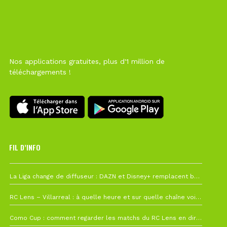
Nos applications gratuites, plus d'1 million de
téléchargements !
FIL D’INFO
Hier à 10h12
La Liga change de diffuseur : DAZN et Disney+ remplacent beIN Sports !
1 août à 09h19
RC Lens – Villarreal : à quelle heure et sur quelle chaîne voir la finale de la Como Cup ?
27 juillet à 19h57
Como Cup : comment regarder les matchs du RC Lens en direct ?