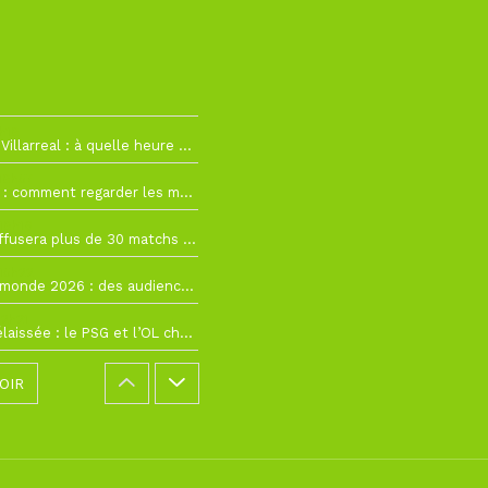
h19
RC Lens – Villarreal : à quelle heure et sur quelle chaîne voir la finale de la Como Cup ?
 19h57
Como Cup : comment regarder les matchs du RC Lens en direct ?
 19h16
Ligue 1+ diffusera plus de 30 matchs amicaux avant la reprise de la Ligue 1
 15h22
Coupe du monde 2026 : des audiences record, mais M6 devrait perdre très gros !
 12h21
Ligue 1+ délaissée : le PSG et l’OL choisissent d’autres diffuseurs pour leur reprise
OIR