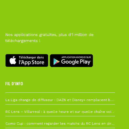
Nos applications gratuites, plus d'1 million de
téléchargements !
FIL D’INFO
6 août à 10h12
La Liga change de diffuseur : DAZN et Disney+ remplacent beIN Sports !
1 août à 09h19
RC Lens – Villarreal : à quelle heure et sur quelle chaîne voir la finale de la Como Cup ?
27 juillet à 19h57
Como Cup : comment regarder les matchs du RC Lens en direct ?