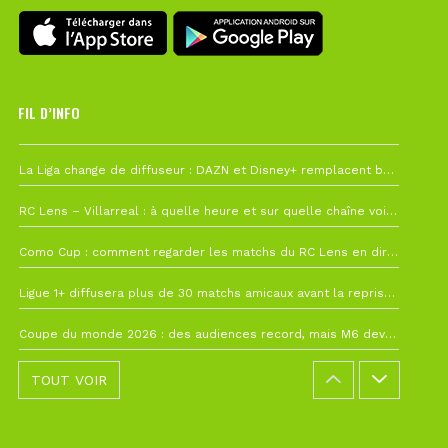
FIL D’INFO
Hier à 10h12
La Liga change de diffuseur : DAZN et Disney+ remplacent beIN Sports !
1 août à 09h19
RC Lens – Villarreal : à quelle heure et sur quelle chaîne voir la finale de la Como Cup ?
27 juillet à 19h57
Como Cup : comment regarder les matchs du RC Lens en direct ?
22 juillet à 19h16
Ligue 1+ diffusera plus de 30 matchs amicaux avant la reprise de la Ligue 1
22 juillet à 15h22
Coupe du monde 2026 : des audiences record, mais M6 devrait perdre très gros !
TOUT VOIR