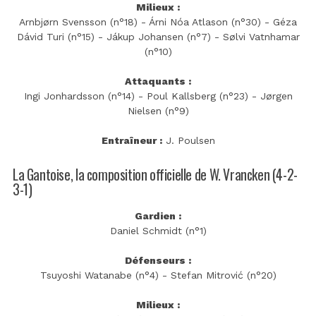
Milieux :
Arnbjørn Svensson (n°18) - Árni Nóa Atlason (n°30) - Géza
Dávid Turi (n°15) - Jákup Johansen (n°7) - Sølvi Vatnhamar
(n°10)
Attaquants :
Ingi Jonhardsson (n°14) - Poul Kallsberg (n°23) - Jørgen
Nielsen (n°9)
Entraîneur :
J. Poulsen
La Gantoise, la composition officielle de W. Vrancken (4-2-
3-1)
Gardien :
Daniel Schmidt (n°1)
Défenseurs :
Tsuyoshi Watanabe (n°4) - Stefan Mitrović (n°20)
Milieux :