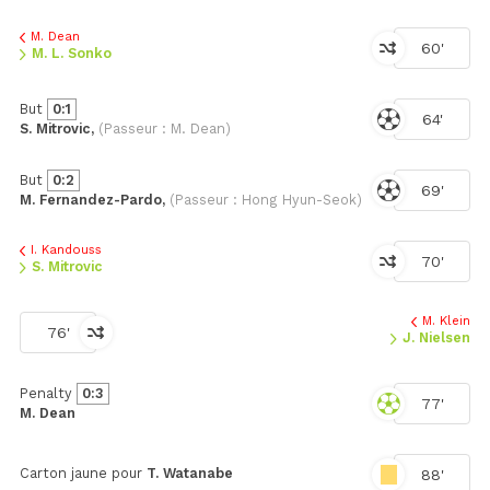
M. Dean
60'
M. L. Sonko
But
0:1
64'
S. Mitrovic,
(Passeur : M. Dean)
But
0:2
69'
M. Fernandez-Pardo,
(Passeur : Hong Hyun-Seok)
I. Kandouss
70'
S. Mitrovic
M. Klein
76'
J. Nielsen
Penalty
0:3
77'
M. Dean
Carton jaune pour
T. Watanabe
88'