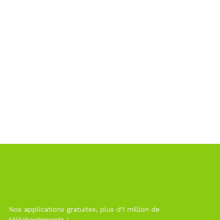
Nos applications gratuites, plus d'1 million de
téléchargements !