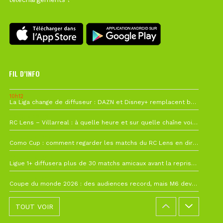
FIL D’INFO
10h12
La Liga change de diffuseur : DAZN et Disney+ remplacent beIN Sports !
1 août à 09h19
RC Lens – Villarreal : à quelle heure et sur quelle chaîne voir la finale de la Como Cup ?
27 juillet à 19h57
Como Cup : comment regarder les matchs du RC Lens en direct ?
22 juillet à 19h16
Ligue 1+ diffusera plus de 30 matchs amicaux avant la reprise de la Ligue 1
22 juillet à 15h22
Coupe du monde 2026 : des audiences record, mais M6 devrait perdre très gros !
TOUT VOIR