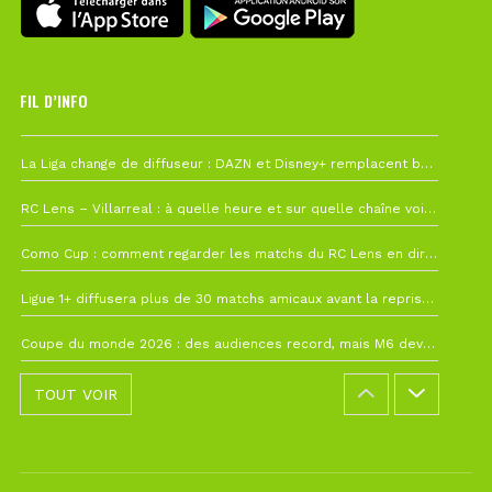
FIL D’INFO
6 août à 10h12
La Liga change de diffuseur : DAZN et Disney+ remplacent beIN Sports !
1 août à 09h19
RC Lens – Villarreal : à quelle heure et sur quelle chaîne voir la finale de la Como Cup ?
27 juillet à 19h57
Como Cup : comment regarder les matchs du RC Lens en direct ?
22 juillet à 19h16
Ligue 1+ diffusera plus de 30 matchs amicaux avant la reprise de la Ligue 1
22 juillet à 15h22
Coupe du monde 2026 : des audiences record, mais M6 devrait perdre très gros !
TOUT VOIR