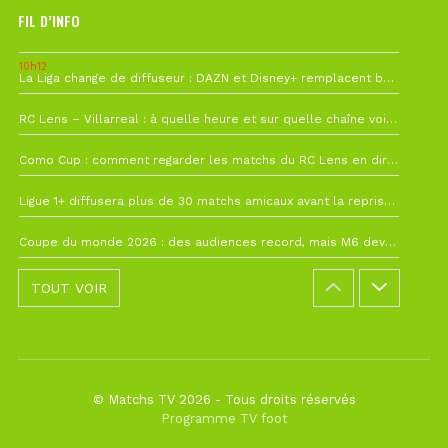
FIL D’INFO
10h12
La Liga change de diffuseur : DAZN et Disney+ remplacent beIN Sports !
1 août à 09h19
RC Lens – Villarreal : à quelle heure et sur quelle chaîne voir la finale de la Como Cup ?
27 juillet à 19h57
Como Cup : comment regarder les matchs du RC Lens en direct ?
22 juillet à 19h16
Ligue 1+ diffusera plus de 30 matchs amicaux avant la reprise de la Ligue 1
22 juillet à 15h22
Coupe du monde 2026 : des audiences record, mais M6 devrait perdre très gros !
TOUT VOIR
© Matchs TV 2026 - Tous droits réservés
Programme TV foot