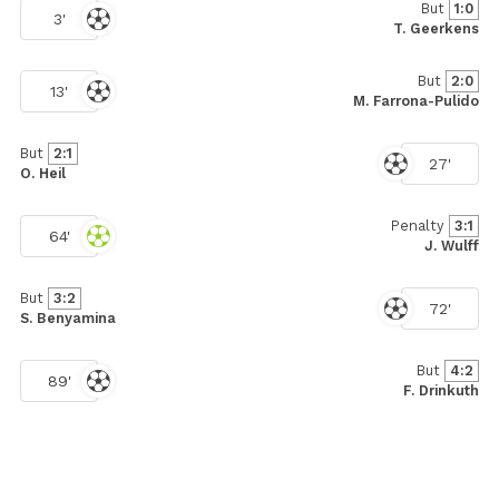
But
1:0
3'
T. Geerkens
But
2:0
13'
M. Farrona-Pulido
But
2:1
27'
O. Heil
Penalty
3:1
64'
J. Wulff
But
3:2
72'
S. Benyamina
But
4:2
89'
F. Drinkuth