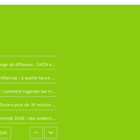
2
La Liga change de diffuseur : DAZN et Disney+ remplacent beIN Sports !
h19
RC Lens – Villarreal : à quelle heure et sur quelle chaîne voir la finale de la Como Cup ?
 19h57
Como Cup : comment regarder les matchs du RC Lens en direct ?
 19h16
Ligue 1+ diffusera plus de 30 matchs amicaux avant la reprise de la Ligue 1
 15h22
Coupe du monde 2026 : des audiences record, mais M6 devrait perdre très gros !
OIR