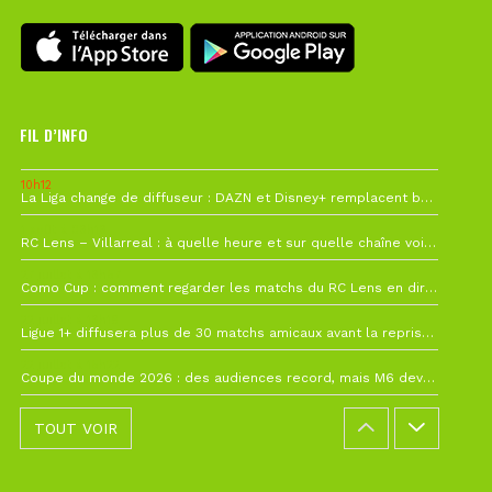
FIL D’INFO
10h12
La Liga change de diffuseur : DAZN et Disney+ remplacent beIN Sports !
1 août à 09h19
RC Lens – Villarreal : à quelle heure et sur quelle chaîne voir la finale de la Como Cup ?
27 juillet à 19h57
Como Cup : comment regarder les matchs du RC Lens en direct ?
22 juillet à 19h16
Ligue 1+ diffusera plus de 30 matchs amicaux avant la reprise de la Ligue 1
22 juillet à 15h22
Coupe du monde 2026 : des audiences record, mais M6 devrait perdre très gros !
TOUT VOIR