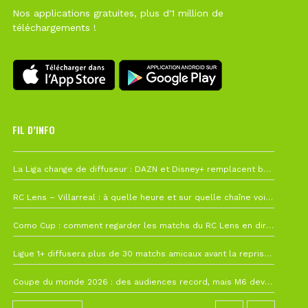
Nos applications gratuites, plus d'1 million de
téléchargements !
FIL D’INFO
6 août à 10h12
La Liga change de diffuseur : DAZN et Disney+ remplacent beIN Sports !
1 août à 09h19
RC Lens – Villarreal : à quelle heure et sur quelle chaîne voir la finale de la Como Cup ?
27 juillet à 19h57
Como Cup : comment regarder les matchs du RC Lens en direct ?
22 juillet à 19h16
Ligue 1+ diffusera plus de 30 matchs amicaux avant la reprise de la Ligue 1
22 juillet à 15h22
Coupe du monde 2026 : des audiences record, mais M6 devrait perdre très gros !