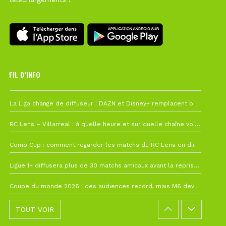
FIL D’INFO
Hier à 10h12
La Liga change de diffuseur : DAZN et Disney+ remplacent beIN Sports !
1 août à 09h19
RC Lens – Villarreal : à quelle heure et sur quelle chaîne voir la finale de la Como Cup ?
27 juillet à 19h57
Como Cup : comment regarder les matchs du RC Lens en direct ?
22 juillet à 19h16
Ligue 1+ diffusera plus de 30 matchs amicaux avant la reprise de la Ligue 1
22 juillet à 15h22
Coupe du monde 2026 : des audiences record, mais M6 devrait perdre très gros !
TOUT VOIR