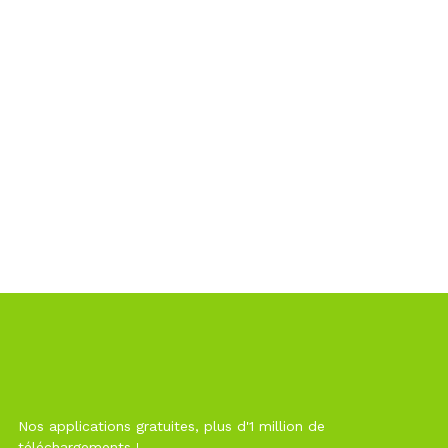
Nos applications gratuites, plus d'1 million de
téléchargements !