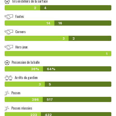
Tirs en dehors de la surface
2
4
Fautes
14
16
Corners
3
2
Hors-jeux
1
Possession de la balle
36%
64%
Arrêts du gardien
3
5
Passes
286
517
Passes réussies
223
432