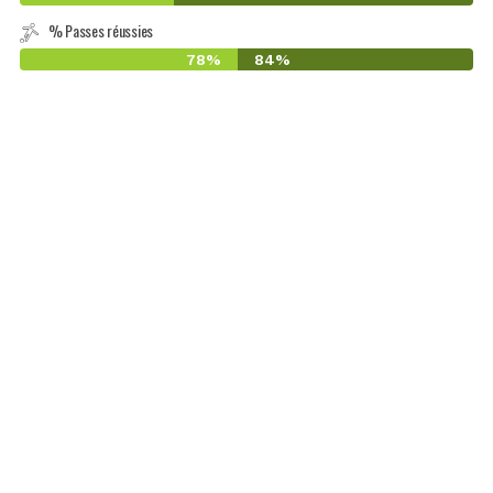
% Passes réussies
78%
84%