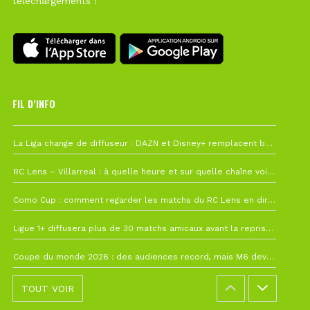
téléchargements !
FIL D’INFO
Hier à 10h12
La Liga change de diffuseur : DAZN et Disney+ remplacent beIN Sports !
1 août à 09h19
RC Lens – Villarreal : à quelle heure et sur quelle chaîne voir la finale de la Como Cup ?
27 juillet à 19h57
Como Cup : comment regarder les matchs du RC Lens en direct ?
22 juillet à 19h16
Ligue 1+ diffusera plus de 30 matchs amicaux avant la reprise de la Ligue 1
22 juillet à 15h22
Coupe du monde 2026 : des audiences record, mais M6 devrait perdre très gros !
TOUT VOIR