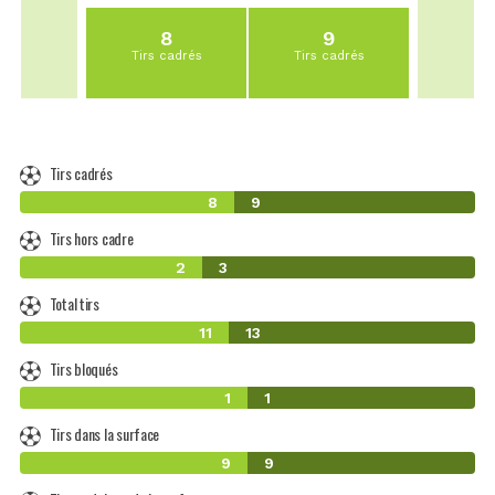
8
9
Tirs cadrés
Tirs cadrés
Tirs cadrés
8
9
Tirs hors cadre
2
3
Total tirs
11
13
Tirs bloqués
1
1
Tirs dans la surface
9
9