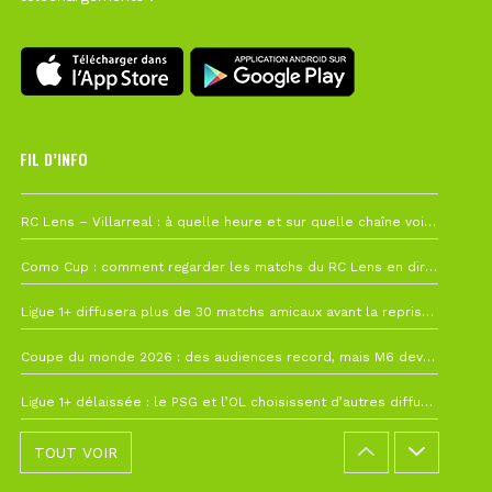
FIL D’INFO
1 août à 09h19
RC Lens – Villarreal : à quelle heure et sur quelle chaîne voir la finale de la Como Cup ?
27 juillet à 19h57
Como Cup : comment regarder les matchs du RC Lens en direct ?
22 juillet à 19h16
Ligue 1+ diffusera plus de 30 matchs amicaux avant la reprise de la Ligue 1
22 juillet à 15h22
Coupe du monde 2026 : des audiences record, mais M6 devrait perdre très gros !
19 juillet à 12h21
Ligue 1+ délaissée : le PSG et l’OL choisissent d’autres diffuseurs pour leur reprise
TOUT VOIR