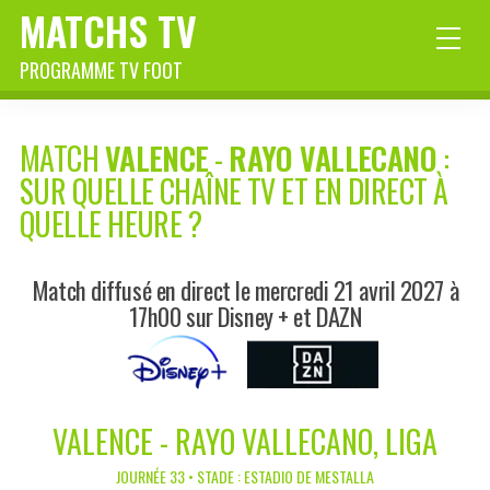
MATCHS TV
PROGRAMME TV FOOT
MATCH
VALENCE
-
RAYO VALLECANO
:
SUR QUELLE CHAÎNE TV ET EN DIRECT À
QUELLE HEURE ?
Match diffusé en direct le mercredi 21 avril 2027 à
17h00 sur Disney + et DAZN
VALENCE - RAYO VALLECANO, LIGA
JOURNÉE 33 • STADE : ESTADIO DE MESTALLA