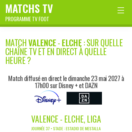
MATCHS TV
PROGRAMME TV FOOT
MATCH
VALENCE
-
ELCHE
: SUR QUELLE
CHAÎNE TV ET EN DIRECT À QUELLE
HEURE ?
Match diffusé en direct le dimanche 23 mai 2027 à
17h00 sur Disney + et DAZN
VALENCE - ELCHE, LIGA
JOURNÉE 37 • STADE : ESTADIO DE MESTALLA