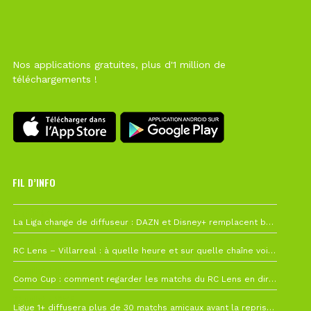
Nos applications gratuites, plus d'1 million de
téléchargements !
FIL D’INFO
6 août à 10h12
La Liga change de diffuseur : DAZN et Disney+ remplacent beIN Sports !
1 août à 09h19
RC Lens – Villarreal : à quelle heure et sur quelle chaîne voir la finale de la Como Cup ?
27 juillet à 19h57
Como Cup : comment regarder les matchs du RC Lens en direct ?
22 juillet à 19h16
Ligue 1+ diffusera plus de 30 matchs amicaux avant la reprise de la Ligue 1