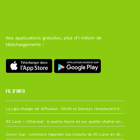
Nos applications gratuites, plus d'1 million de
téléchargements !
FIL D’INFO
6 août à 10h12
La Liga change de diffuseur : DAZN et Disney+ remplacent beIN Sports !
1 août à 09h19
RC Lens – Villarreal : à quelle heure et sur quelle chaîne voir la finale de la Como Cup ?
27 juillet à 19h57
Como Cup : comment regarder les matchs du RC Lens en direct ?