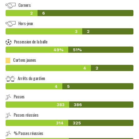
Corners
2
6
Hors-jeux
3
2
Possession de la balle
49%
51%
Cartons jaunes
4
2
Arrêts du gardien
4
5
Passes
383
386
Passes réussies
314
325
% Passes réussies