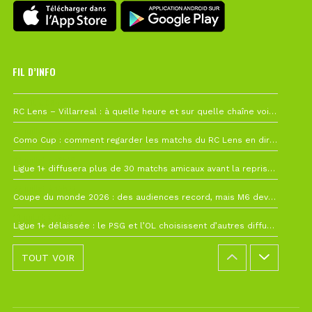
FIL D’INFO
1 août à 09h19
RC Lens – Villarreal : à quelle heure et sur quelle chaîne voir la finale de la Como Cup ?
27 juillet à 19h57
Como Cup : comment regarder les matchs du RC Lens en direct ?
22 juillet à 19h16
Ligue 1+ diffusera plus de 30 matchs amicaux avant la reprise de la Ligue 1
22 juillet à 15h22
Coupe du monde 2026 : des audiences record, mais M6 devrait perdre très gros !
19 juillet à 12h21
Ligue 1+ délaissée : le PSG et l’OL choisissent d’autres diffuseurs pour leur reprise
TOUT VOIR