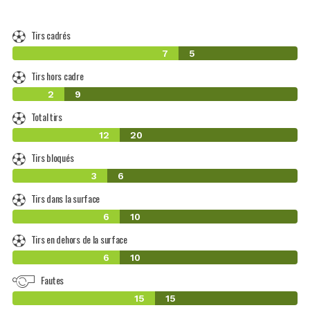
Tirs cadrés
7
5
Tirs hors cadre
2
9
Total tirs
12
20
Tirs bloqués
3
6
Tirs dans la surface
6
10
Tirs en dehors de la surface
6
10
Fautes
15
15