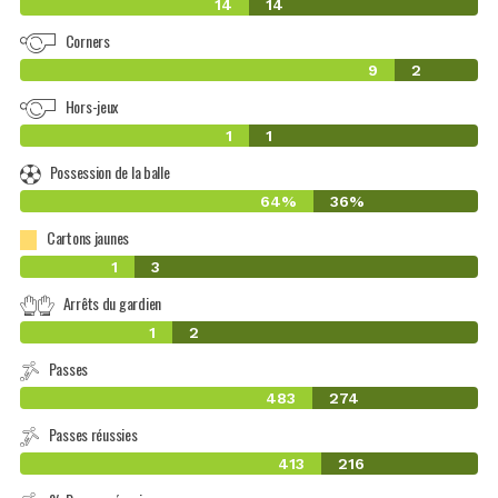
14
14
Corners
9
2
Hors-jeux
1
1
Possession de la balle
64%
36%
Cartons jaunes
1
3
Arrêts du gardien
1
2
Passes
483
274
Passes réussies
413
216