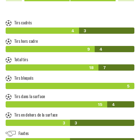
Tirs cadrés
4
3
Tirs hors cadre
9
4
Total tirs
18
7
Tirs bloqués
5
Tirs dans la surface
15
4
Tirs en dehors de la surface
3
3
Fautes