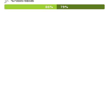
% Passes réussies
86%
79%