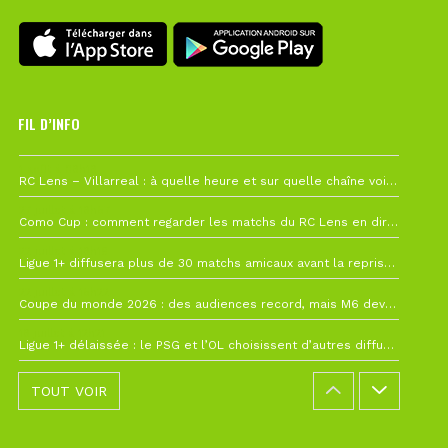
FIL D’INFO
1 août à 09h19
RC Lens – Villarreal : à quelle heure et sur quelle chaîne voir la finale de la Como Cup ?
27 juillet à 19h57
Como Cup : comment regarder les matchs du RC Lens en direct ?
22 juillet à 19h16
Ligue 1+ diffusera plus de 30 matchs amicaux avant la reprise de la Ligue 1
22 juillet à 15h22
Coupe du monde 2026 : des audiences record, mais M6 devrait perdre très gros !
19 juillet à 12h21
Ligue 1+ délaissée : le PSG et l’OL choisissent d’autres diffuseurs pour leur reprise
TOUT VOIR