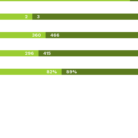
2
3
360
466
296
415
82%
89%