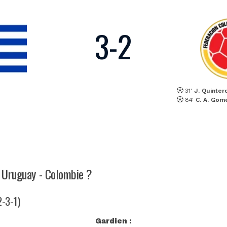
3
-
2
31'
J. Quinter
84'
C. A. Gom
h Uruguay - Colombie ?
2-3-1)
Gardien :