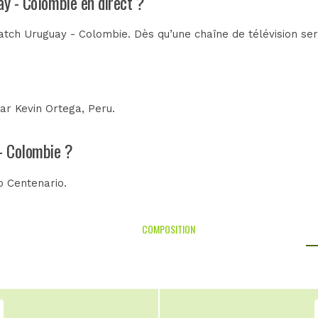
ay - Colombie en direct ?
tch Uruguay - Colombie. Dès qu’une chaîne de télévision sera
par
Kevin Ortega, Peru
.
 - Colombie ?
o Centenario
.
COMPOSITION