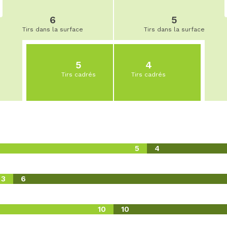
6
5
Tirs dans la surface
Tirs dans la surface
5
4
Tirs cadrés
Tirs cadrés
5
4
3
6
10
10