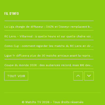
FIL D’INFO
Hier à 10h12
La Liga change de diffuseur : DAZN et Disney+ remplacent beIN Sports !
1 août à 09h19
RC Lens – Villarreal : à quelle heure et sur quelle chaîne voir la finale de la Como Cup ?
27 juillet à 19h57
Como Cup : comment regarder les matchs du RC Lens en direct ?
22 juillet à 19h16
Ligue 1+ diffusera plus de 30 matchs amicaux avant la reprise de la Ligue 1
22 juillet à 15h22
Coupe du monde 2026 : des audiences record, mais M6 devrait perdre très gros !
TOUT VOIR
© Matchs TV 2026 - Tous droits réservés