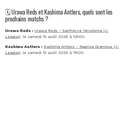
🗓️ Urawa Reds et Kashima Antlers, quels sont les
prochains matchs ?
Urawa Reds :
Urawa Reds - Sanfrecce Hiroshima (J-
League)
, le samedi 15 août 2026 à 12h00.
Kashima Antlers :
Kashima Antlers - Nagoya Grampus (J-
League)
, le samedi 15 août 2026 à 11h00.