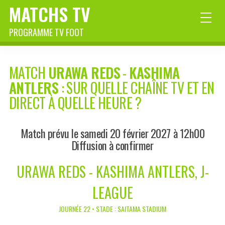
MATCHS TV
PROGRAMME TV FOOT
MATCH
URAWA REDS
-
KASHIMA
ANTLERS
: SUR QUELLE CHAÎNE TV ET EN
DIRECT À QUELLE HEURE ?
Match prévu le samedi 20 février 2027 à 12h00
Diffusion à confirmer
URAWA REDS - KASHIMA ANTLERS, J-
LEAGUE
JOURNÉE 22 • STADE : SAITAMA STADIUM