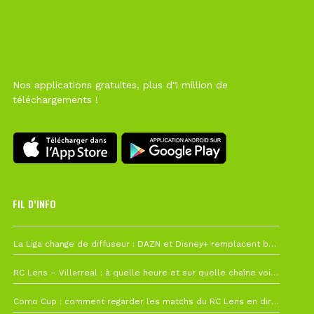
Nos applications gratuites, plus d'1 million de
téléchargements !
FIL D’INFO
Hier à 10h12
La Liga change de diffuseur : DAZN et Disney+ remplacent beIN Sports !
1 août à 09h19
RC Lens – Villarreal : à quelle heure et sur quelle chaîne voir la finale de la Como Cup ?
27 juillet à 19h57
Como Cup : comment regarder les matchs du RC Lens en direct ?