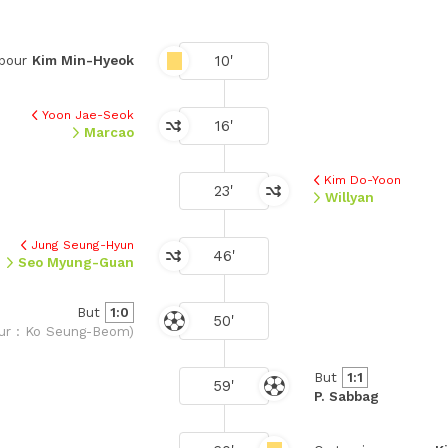
10'
 pour
Kim Min-Hyeok
Yoon Jae-Seok
16'
Marcao
Kim Do-Yoon
23'
Willyan
Jung Seung-Hyun
46'
Seo Myung-Guan
But
1:0
50'
ur : Ko Seung-Beom)
But
1:1
59'
P. Sabbag