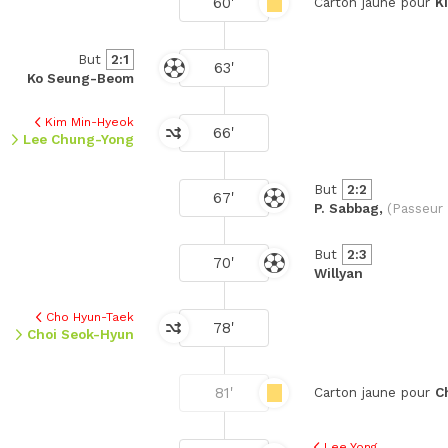
60'
Carton jaune pour
K
But
2:1
63'
Ko Seung-Beom
Kim Min-Hyeok
66'
Lee Chung-Yong
But
2:2
67'
P. Sabbag,
(Passeur 
But
2:3
70'
Willyan
Cho Hyun-Taek
78'
Choi Seok-Hyun
81'
Carton jaune pour
C
Lee Yong