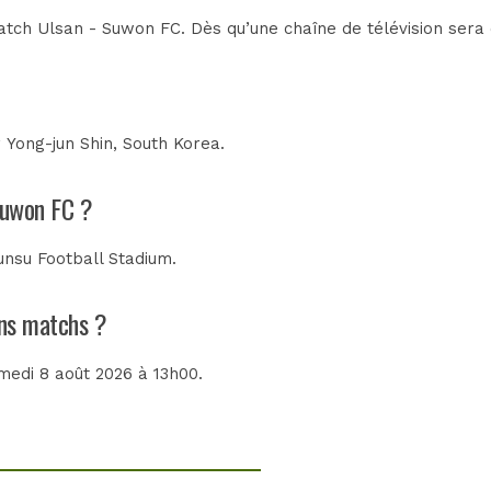
tch Ulsan - Suwon FC. Dès qu’une chaîne de télévision sera c
r
Yong-jun Shin, South Korea
.
 Suwon FC ?
nsu Football Stadium
.
ins matchs ?
amedi 8 août 2026 à 13h00.