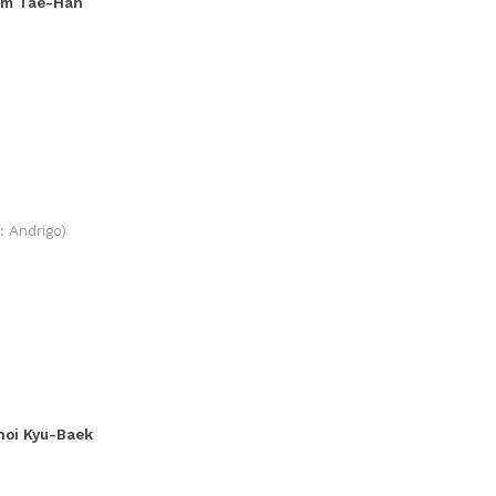
im Tae-Han
: Andrigo)
hoi Kyu-Baek