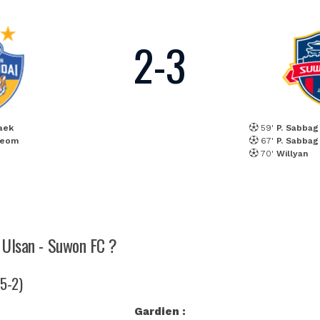
2
-
3
aek
59'
P. Sabbag
Beom
67'
P. Sabbag
70'
Willyan
h Ulsan - Suwon FC ?
-5-2)
Gardien :