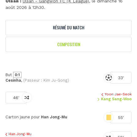
Ulsan :
Ulsan - Gangwon FC (K League)
, le dimanche 16
août 2026 à 12h30.
RÉSUMÉ DU MATCH
COMPOSITION
But
0:1
33'
Cesinha,
(Passeur : Kim Ju-Gong)
Yoon Jae-Seok
46'
Kang Sang-Woo
Carton jaune pour
Han Jong-Mu
55'
Han Jong-Mu