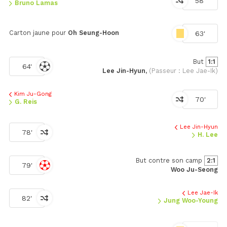
58'
Bruno Lamas
Carton jaune pour
Oh Seung-Hoon
63'
But
1:1
64'
Lee Jin-Hyun,
(Passeur : Lee Jae-Ik)
Kim Ju-Gong
70'
G. Reis
Lee Jin-Hyun
78'
H. Lee
But contre son camp
2:1
79'
Woo Ju-Seong
Lee Jae-Ik
82'
Jung Woo-Young