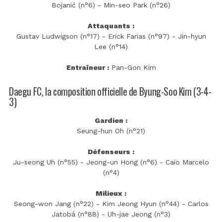
Bojanić (n°6) - Min-seo Park (n°26)
Attaquants :
Gustav Ludwigson (n°17) - Erick Farias (n°97) - Jin-hyun
Lee (n°14)
Entraîneur :
Pan-Gon Kim
Daegu FC, la composition officielle de Byung-Soo Kim (3-4-
3)
Gardien :
Seung-hun Oh (n°21)
Défenseurs :
Ju-seong Uh (n°55) - Jeong-un Hong (n°6) - Caio Marcelo
(n°4)
Milieux :
Seong-won Jang (n°22) - Kim Jeong Hyun (n°44) - Carlos
Jatobá (n°88) - Uh-jae Jeong (n°3)