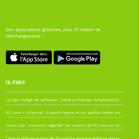
Nos applications gratuites, plus d'1 million de
téléchargements !
FIL D’INFO
6 août à 10h12
La Liga change de diffuseur : DAZN et Disney+ remplacent beIN Sports !
1 août à 09h19
RC Lens – Villarreal : à quelle heure et sur quelle chaîne voir la finale de la Como Cup ?
27 juillet à 19h57
Como Cup : comment regarder les matchs du RC Lens en direct ?
22 juillet à 19h16
Ligue 1+ diffusera plus de 30 matchs amicaux avant la reprise de la Ligue 1