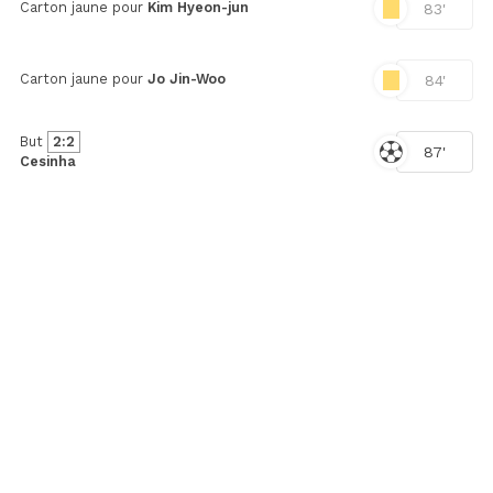
Carton jaune pour
Kim Hyeon-jun
83'
Carton jaune pour
Jo Jin-Woo
84'
But
2:2
87'
Cesinha