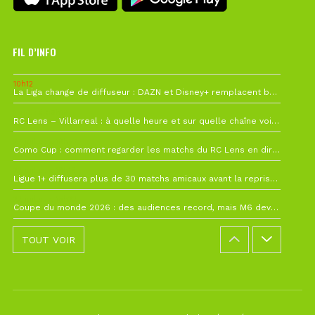
FIL D’INFO
10h12
La Liga change de diffuseur : DAZN et Disney+ remplacent beIN Sports !
1 août à 09h19
RC Lens – Villarreal : à quelle heure et sur quelle chaîne voir la finale de la Como Cup ?
27 juillet à 19h57
Como Cup : comment regarder les matchs du RC Lens en direct ?
22 juillet à 19h16
Ligue 1+ diffusera plus de 30 matchs amicaux avant la reprise de la Ligue 1
22 juillet à 15h22
Coupe du monde 2026 : des audiences record, mais M6 devrait perdre très gros !
TOUT VOIR