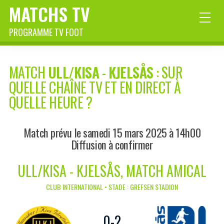
MATCHS TV
PROGRAMME TV FOOT
MATCH
ULL/KISA
-
KJELSÅS
: SUR
QUELLE CHAÎNE TV ET EN DIRECT À
QUELLE HEURE ?
Match prévu le samedi 15 mars 2025 à 14h00
Diffusion à confirmer
ULL/KISA - KJELSÅS, MATCH AMICAL
CLUB INTERNATIONAL • STADE : GREFSEN STADION
0
-
2