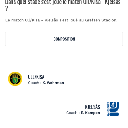
Dans quel stade s'est joué le match Ull/Kisa - Kjelsås
?
Le match Ull/Kisa - Kjelsås s'est joué au
Grefsen Stadion
.
COMPOSITION
ULL/KISA
Coach :
K. Wehrman
KJELSÅS
Coach :
E. Kampen