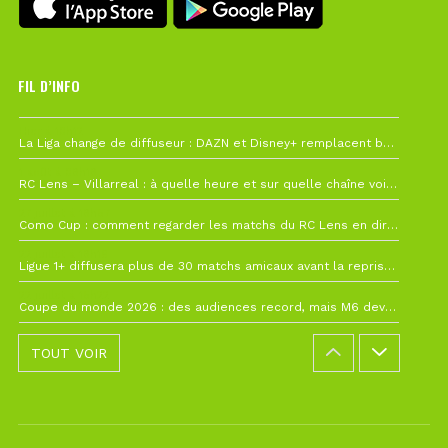
FIL D’INFO
Hier à 10h12
La Liga change de diffuseur : DAZN et Disney+ remplacent beIN Sports !
1 août à 09h19
RC Lens – Villarreal : à quelle heure et sur quelle chaîne voir la finale de la Como Cup ?
27 juillet à 19h57
Como Cup : comment regarder les matchs du RC Lens en direct ?
22 juillet à 19h16
Ligue 1+ diffusera plus de 30 matchs amicaux avant la reprise de la Ligue 1
22 juillet à 15h22
Coupe du monde 2026 : des audiences record, mais M6 devrait perdre très gros !
TOUT VOIR